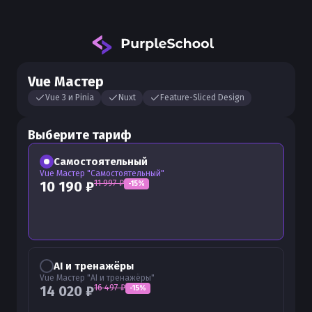
Vue Мастер
Vue 3 и Pinia
Nuxt
Feature-Sliced Design
Выберите тариф
Самостоятельный
Vue Мастер "Самостоятельный"
11 997
₽
10 190
₽
-
15
%
AI и тренажёры
Vue Мастер "AI и тренажёры"
16 497
₽
14 020
₽
-
15
%