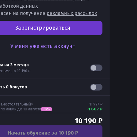
аботкой данных
ласен на получение
рекламных рассылок
Зарегистрироваться
У меня уже есть аккаунт
ка на
3
месяца
ес вместо
10 190 ₽
ать
0
бонусов
Самостоятельный
»
11 997 ₽
 по акции
до 10 августа
-
1 807 ₽
-
15
%
10 190 ₽
Начать обучение за 10 190 ₽