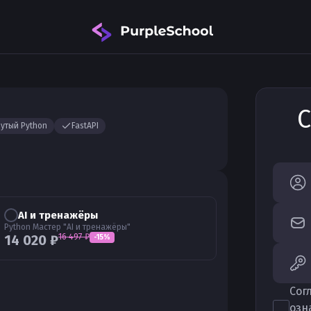
С
утый Python
FastAPI
AI и тренажёры
Python Мастер "AI и тренажёры"
16 497
₽
14 020
₽
-
15
%
Сог
озн