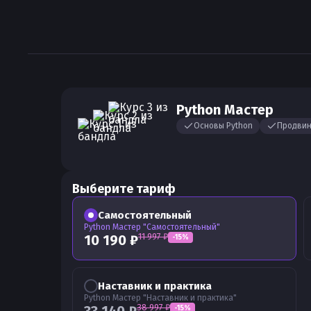
Python Мастер
Основы Python
Продвин
Выберите тариф
Самостоятельный
Python Мастер "Самостоятельный"
11 997
₽
10 190
₽
-
15
%
Наставник и практика
Python Мастер "Наставник и практика"
38 997
₽
-
15
%