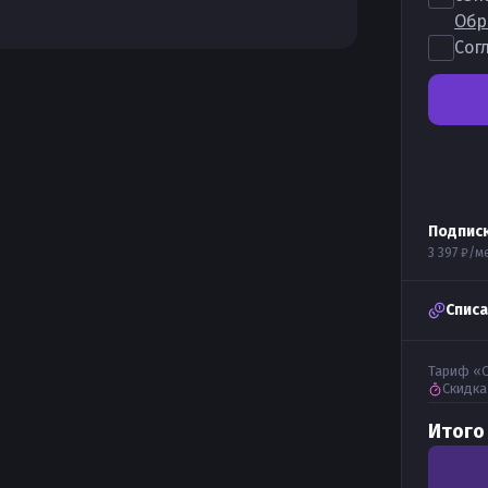
Обр
Сог
Подпис
3 397 ₽
/м
Спис
Тариф «
Скидка
Итого