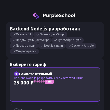
Backend Node.js разработчик
Основы Git
Основы JavaScript
Продвинутый JavaScript
TypeScript с нуля
Node.js с нуля
Nest.js с нуля
Docker и Ansible
Микросервисы
Выберите тариф
Самостоятельный
Backend Node.js разработчик "Самостоятельный"
31 992
₽
25 000
₽
-
21
%