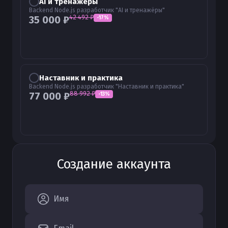
AI и тренажёры
Backend Node.js разработчик "AI и тренажёры"
42 492
₽
35 000
₽
-
17
%
Наставник и практика
Backend Node.js разработчик "Наставник и практика"
88 992
₽
77 000
₽
-
13
%
Создание аккаунта
Имя