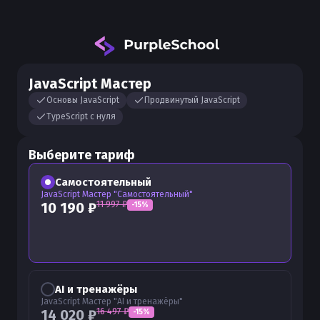
JavaScript Мастер
Основы JavaScript
Продвинутый JavaScript
TypeScript с нуля
Выберите тариф
Самостоятельный
JavaScript Мастер "Самостоятельный"
11 997
₽
10 190
₽
-
15
%
AI и тренажёры
JavaScript Мастер "AI и тренажёры"
16 497
₽
14 020
₽
-
15
%