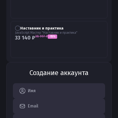
Наставник и практика
JavaScript Мастер "Наставник и практика"
38 997
₽
33 140
₽
-
15
%
Создание аккаунта
Имя
Email