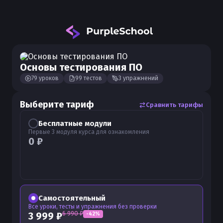
Основы тестирования ПО
79
уроков
99
тестов
3
упражнений
Выберите тариф
Сравнить тарифы
Бесплатные модули
Первые 3 модуля курса для ознакомления
0
₽
Самостоятельный
Все уроки, тесты и упражнения без проверки
6 990
₽
3 999
₽
-
42
%