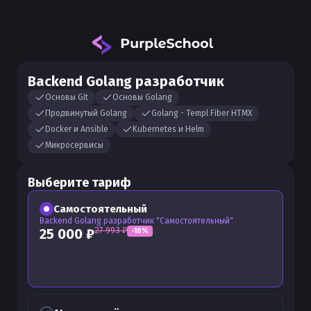
Backend Golang разработчик
Основы Git
Основы Golang
Продвинутый Golang
Golang - Templ Fiber HTMX
Docker и Ansible
Kubernetes и Helm
Микросервисы
Выберите тариф
Самостоятельный
Backend Golang разработчик "Самостоятельный"
27 993
₽
25 000
₽
-
10
%