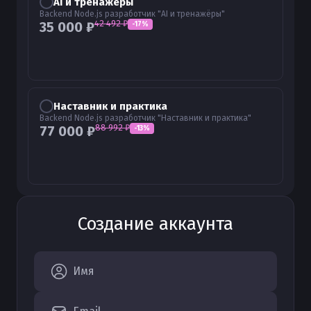
AI и тренажёры
Backend Node.js разработчик "AI и тренажёры"
42 492
₽
35 000
₽
-
17
%
Наставник и практика
Backend Node.js разработчик "Наставник и практика"
88 992
₽
77 000
₽
-
13
%
Создание аккаунта
Имя