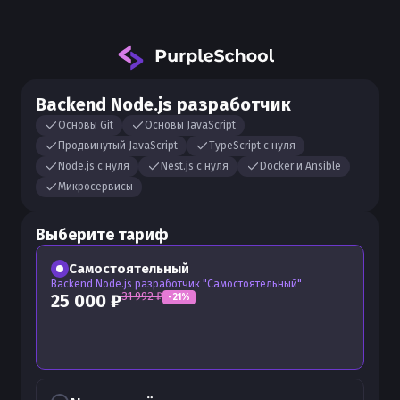
Backend Node.js разработчик
Основы Git
Основы JavaScript
Продвинутый JavaScript
TypeScript с нуля
Node.js с нуля
Nest.js с нуля
Docker и Ansible
Микросервисы
Выберите тариф
Самостоятельный
Backend Node.js разработчик "Самостоятельный"
31 992
₽
25 000
₽
-
21
%